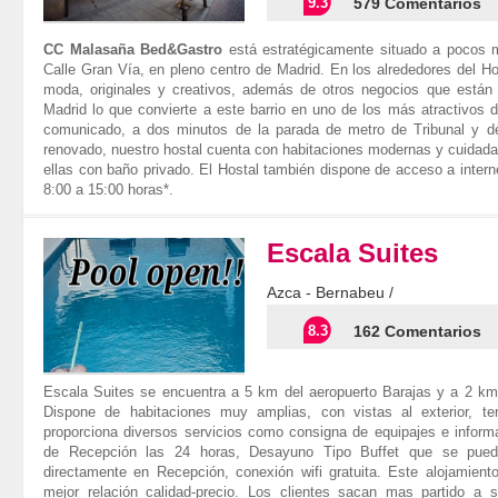
9.3
579 Comentarios
CC Malasaña Bed&Gastro
está estratégicamente situado a pocos m
Calle Gran Vía, en pleno centro de Madrid. En los alrededores del Ho
moda, originales y creativos, además de otros negocios que están
Madrid lo que convierte a este barrio en uno de los más atractivos 
comunicado, a dos minutos de la parada de metro de Tribunal y d
renovado, nuestro hostal cuenta con habitaciones modernas y cuidad
ellas con baño privado. El Hostal también dispone de acceso a intern
8:00 a 15:00 horas*.
Escala Suites
Azca - Bernabeu /
8.3
162 Comentarios
Escala Suites se encuentra a 5 km del aeropuerto Barajas y a 2 k
Dispone de habitaciones muy amplias, con vistas al exterior, te
proporciona diversos servicios como consigna de equipajes e informa
de Recepción las 24 horas, Desayuno Tipo Buffet que se puede 
directamente en Recepción, conexión wifi gratuita. Este alojamien
mejor relación calidad-precio. Los clientes sacan mas partido a