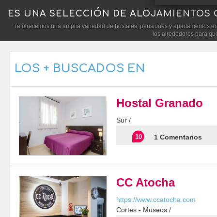
ES UNA SELECCIÓN DE ALOJAMIENTOS 
Te ofrecemos una amplia variedad de hostales, pensiones y apartamentos en 
los alrededores para qu
LOS + BUSCADOS EN
Hostal Granado
Sur /
10
1 Comentarios
CC Atocha
https://www.ccatocha.com
Cortes - Museos /