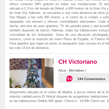
ofrece conexión WiFi gratuita en todas sus instalaciones. El es
ubicado a 1,3 km del templo de Debod, a 600 metros de la Gran Vía y
de Gran Vía. Además, se encuentra a una corta distancia de otros p
San Miguel, a tan solo 300 metros, y el centro de la ciudad, a sol
equipadas con armario y ofrecen comodidades adicionales. Cada a
ducha, artículos de aseo gratuitos, TV de pantalla plana y aire acond
también disponen de balcón. Además, todas las habitaciones incluy
comodidad de los huéspedes. Goza de una ubicación privilegiada 
turístico, como la estación de metro Plaza de España, el Palacio R
Para aquellos que viajen en avión, el aeropuerto más cercano es el Ad
tan solo 14 km de distancia.
CH Victoriano
Azca - Bernabeu /
8.6
144 Comentarios
Alojamiento ubicado en el centro de Madrid, a pocos metros de la G
relación calidad precio.El Hostal dispone de acogedoras habitaciones
en las habitaciones Dobles.Wifi gratis. Check-in : 14:00h Check-out: 1